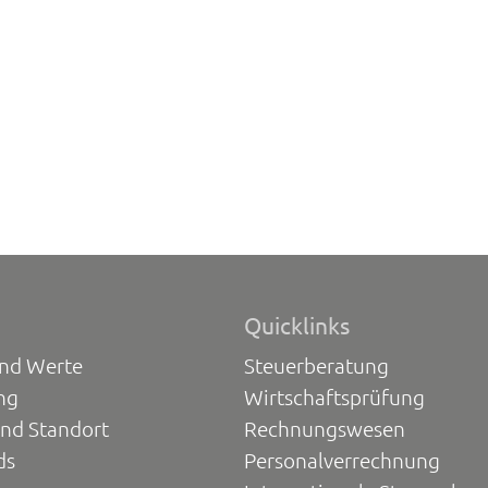
Quicklinks
und Werte
Steuerberatung
ng
Wirtschaftsprüfung
und Standort
Rechnungswesen
ds
Personalverrechnung