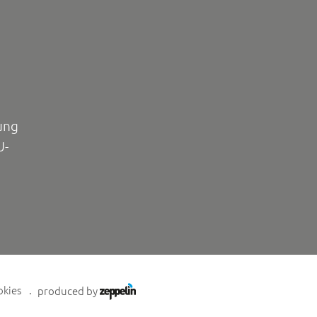
ung
U-
okies
produced by