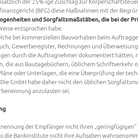
ätzlich der 25%-ige Zuschlag zur Körperschaftsteue
finanzgericht (BFG) diese Maßnahmen mit der Begr
genheiten und Sorgfaltsmaßstäben, die bei der Pr
r Weise entsprochen habe.
lche bei kommerziellen Bauvorhaben beim Auftragge
uch, Gewerberegister, Rechnungen und Überweisungsb
ngen durch die Auftragnehmer dokumentiert hätten, n
n, die aus Bautagebüchern, üblichem Schriftverkehr
äne oder Unterlagen, die eine Überprüfung der techn
Die GmbH habe daher nicht den üblichen Sorgfaltsmaß
rbenennung anzulasten sei.
ung
tnennung der Empfänger nicht ihren „geringfügigen“ 
 die Bankinstitute nicht ihre Aufgaben wahrgenomme