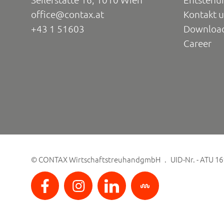
office@contax.at
Kontakt 
+43 1 51603
Downloa
Career
©
CONTAX WirtschaftstreuhandgmbH
UID-Nr. - ATU 1