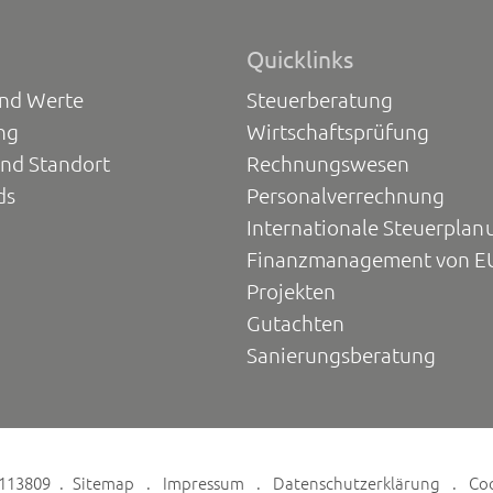
Quicklinks
und Werte
Steuerberatung
ng
Wirtschaftsprüfung
und Standort
Rechnungswesen
ds
Personalverrechnung
Internationale Steuerplan
Finanzmanagement von E
Projekten
Gutachten
Sanierungsberatung
6113809
Sitemap
Impressum
Datenschutzerklärung
Co