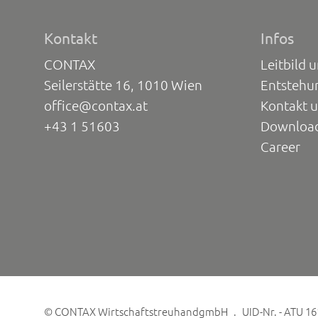
Kontakt
Infos
CONTAX
Leitbild 
Seilerstätte 16, 1010 Wien
Entstehu
office@contax.at
Kontakt 
+43 1 51603
Downloa
Career
©
CONTAX WirtschaftstreuhandgmbH
UID-Nr. - ATU 1