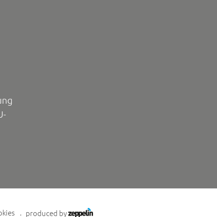
ung
U-
okies
produced by