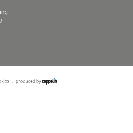
ung
U-
okies
produced by