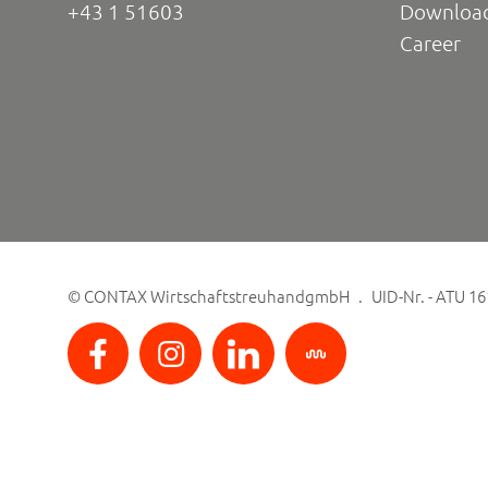
+43 1 51603
Downloa
Career
©
CONTAX WirtschaftstreuhandgmbH
UID-Nr. - ATU 1