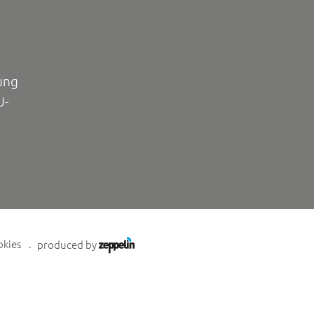
ung
U-
okies
produced by