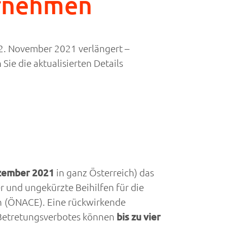
ernehmen
2. November 2021 verlängert –
ie die aktualisierten Details
zember 2021
in ganz Österreich) das
r und ungekürzte Beihilfen für die
 (
ÖNACE
). Eine rückwirkende
n Betretungsverbotes können
bis zu vier