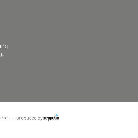
ung
U-
okies
produced by