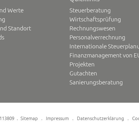
und Werte
Steuerberatung
ng
Wirtschaftsprüfung
und Standort
Rechnungswesen
ds
Personalverrechnung
Internationale Steuerplan
Finanzmanagement von E
Projekten
Gutachten
Sanierungsberatung
6113809
Sitemap
Impressum
Datenschutzerklärung
Co