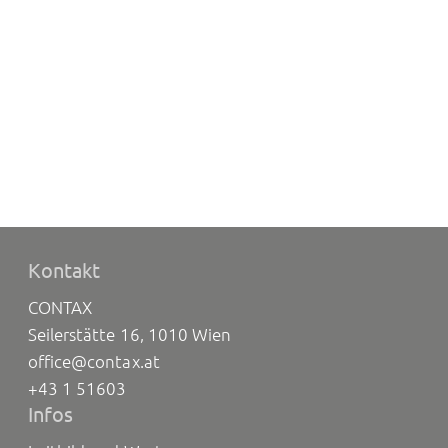
Kontakt
CONTAX
Seilerstätte 16, 1010 Wien
office@contax.at
+43 1 51603
Infos