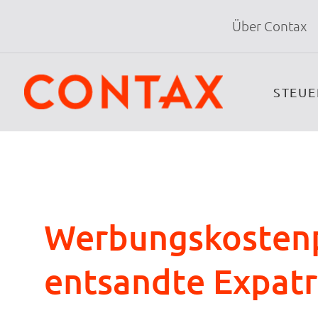
Über Contax
STEU
Werbungskostenp
entsandte Expatr