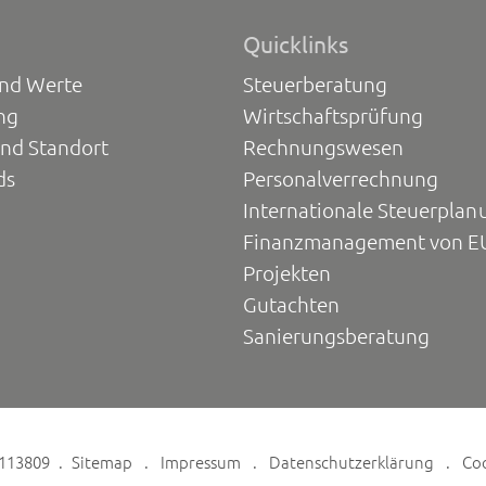
Quicklinks
und Werte
Steuerberatung
ng
Wirtschaftsprüfung
und Standort
Rechnungswesen
ds
Personalverrechnung
Internationale Steuerplan
Finanzmanagement von E
Projekten
Gutachten
Sanierungsberatung
6113809
Sitemap
Impressum
Datenschutzerklärung
Co