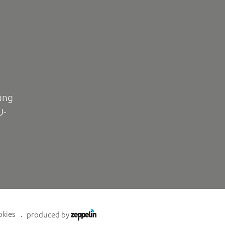
ung
U-
okies
produced by