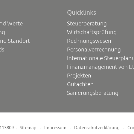
Quicklinks
und Werte
Steuerberatung
ng
Wirtschaftsprüfung
und Standort
Rechnungswesen
ds
Personalverrechnung
Internationale Steuerplan
Finanzmanagement von E
Projekten
Gutachten
Sanierungsberatung
6113809
Sitemap
Impressum
Datenschutzerklärung
Co