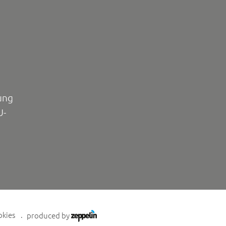
ung
U-
okies
produced by