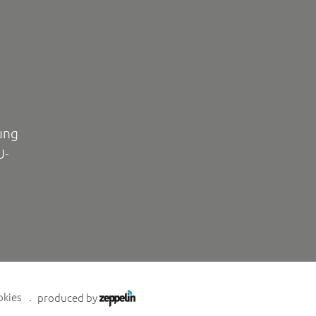
ung
U-
okies
produced by