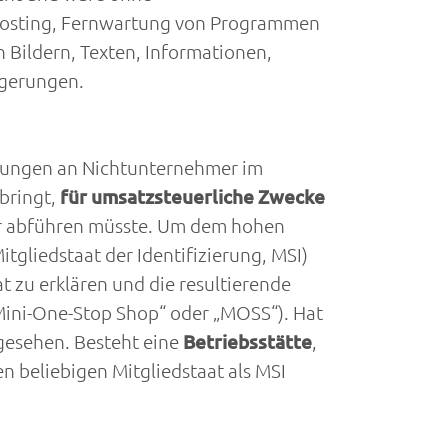
ebhosting, Fernwartung von Programmen
 Bildern, Texten, Informationen,
igerungen.
stungen an Nichtunternehmer im
rbringt,
für umsatzsteuerliche Zwecke
uer abführen müsste. Um dem hohen
gliedstaat der Identifizierung, MSI)
t zu erklären und die resultierende
„Mini-One-Stop Shop“ oder „MOSS“). Hat
rgesehen. Besteht eine
Betriebsstätte
,
n beliebigen Mitgliedstaat als MSI