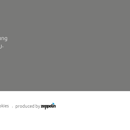
ung
U-
okies
produced by