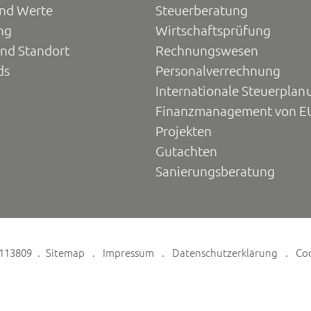
und Werte
Steuerberatung
ng
Wirtschaftsprüfung
und Standort
Rechnungswesen
ds
Personalverrechnung
Internationale Steuerplan
Finanzmanagement von E
Projekten
Gutachten
Sanierungsberatung
6113809
Sitemap
Impressum
Datenschutzerklärung
Co