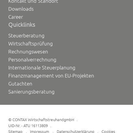
Kontakt und Standort
Downloads
Career
Quicklinks
Steuerberatung
Wirtschaftsprüfung
Rechnungswesen
Personalverrechnung
Internationale Steuerplanung
Finanzmanagement von EU-Projekten
Gutachten
Sanierungsberatung
©
CONTAX WirtschaftstreuhandgmbH
UID-Nr. - ATU 16113809
Sitemap
Impressum
Datenschutzerklärung
Cookies